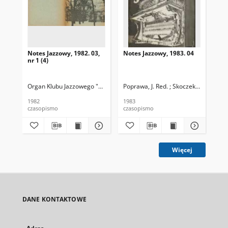
Notes Jazzowy, 1982. 03,
Notes Jazzowy, 1983. 04
Not
nr 1 (4)
Organ Klubu Jazzowego "Rotunda"
Poprawa, J. Red. ; Skoczek T. Red.
Skoczek, T. Red.
Pop
1982
1983
198
czasopismo
czasopismo
cza
Więcej
DANE KONTAKTOWE