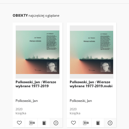
OBIEKTY
najczęściej oglądane
Polkowski, Jan : Wiersze
Polkowski, Jan : Wiersze
Pol
wybrane 1977-2019
wybrane 1977-2019.mobi
wy
Polkowski, Jan
Polkowski, Jan
Pol
2020
2020
202
książka
książka
ksi