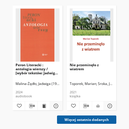
Peron Literacki :
Nie przeminęło z
Pol
antologia wierszy /
wiatrem
wy
[wybór tekstów: Jadwiga
Malina]
Malina-Żądło, Jadwiga (1974- )
Toporek, Marian
Sroka, Joanna
Pol
2024
2021
202
audiobook
książka
ksi
Więcej ostatnio dodanych