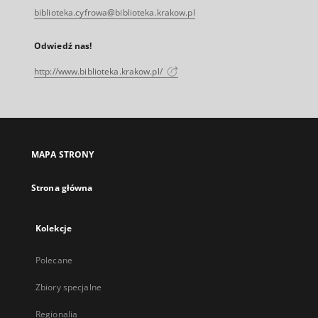
biblioteka.cyfrowa@biblioteka.krakow.pl
Odwiedź nas!
http://www.biblioteka.krakow.pl/
MAPA STRONY
Strona główna
Kolekcje
Polecane
Zbiory specjalne
Regionalia