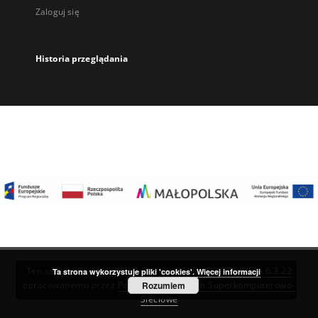
Zaloguj się
Historia przeglądania
Ten serwis działa dzięki oprogramowaniu
DInGO dLibra 6.3.22
Ta strona wykorzystuje pliki 'cookies'.
Więcej informacji
Rozumiem
opracowanemu przez
Poznańskie Centrum Superkomputerowo-
Sieciowe