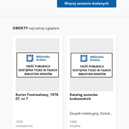
Więcej ostatnio dodanych
OBIEKTY
najczęściej oglądane
Kurier Festiwalowy, 1978.
Katalog autorów
Kur
07, nr 7
krakowskich
Je
Og
Ko
Org
Zespół redakcyjny
Dziedzic Stanisła
Fes
Stu
1978
1988
198
nr 
czasopismo
książka
cza