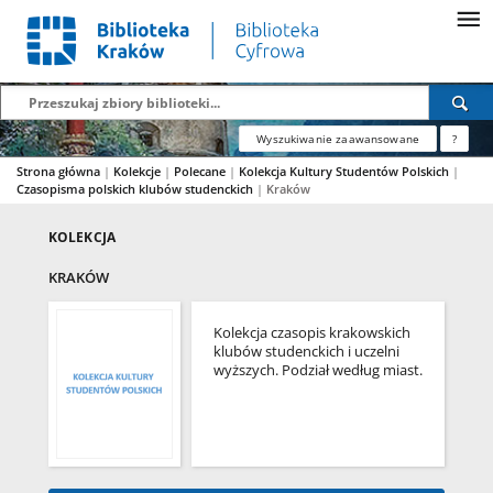
Wyszukiwanie zaawansowane
?
Strona główna
|
Kolekcje
|
Polecane
|
Kolekcja Kultury Studentów Polskich
|
Czasopisma polskich klubów studenckich
|
Kraków
KOLEKCJA
KRAKÓW
Kolekcja czasopis krakowskich
klubów studenckich i uczelni
wyższych. Podział według miast.