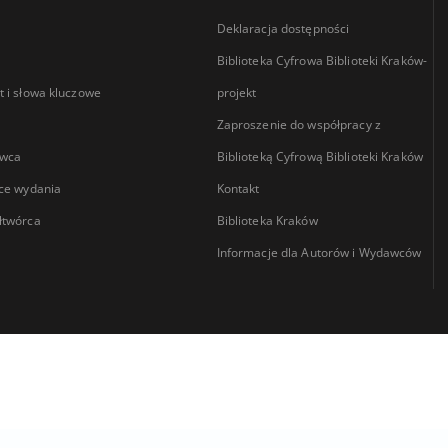
Deklaracja dostępności
Biblioteka Cyfrowa Biblioteki Kraków-
 i słowa kluczowe
projekt
Zaproszenie do współpracy z
wca
Biblioteką Cyfrową Biblioteki Kraków
ce wydania
Kontakt
łtwórca
Biblioteka Kraków
Informacje dla Autorów i Wydawców