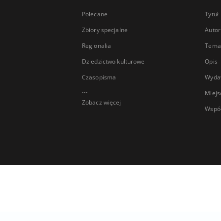
Polecane
Tytuł
Zbiory specjalne
Autor
Regionalia
Temat
Dziedzictwo kulturowe
Opis
Czasopisma
Wyda
...
Miejs
Zobacz więcej
Wspó