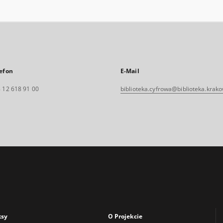
efon
E-Mail
 12 618 91 00
biblioteka.cyfrowa@biblioteka.krako
ksy
O Projekcie