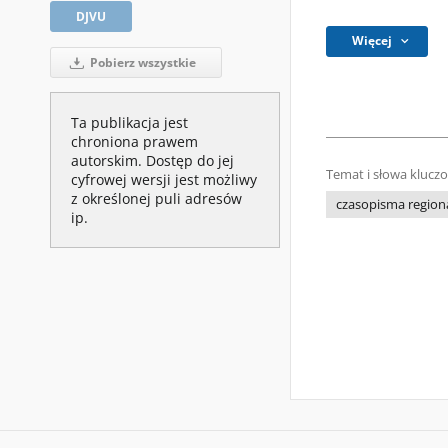
DJVU
Więcej
Pobierz wszystkie
Ta publikacja jest
chroniona prawem
autorskim. Dostęp do jej
Temat i słowa klucz
cyfrowej wersji jest możliwy
z określonej puli adresów
czasopisma regiona
ip.