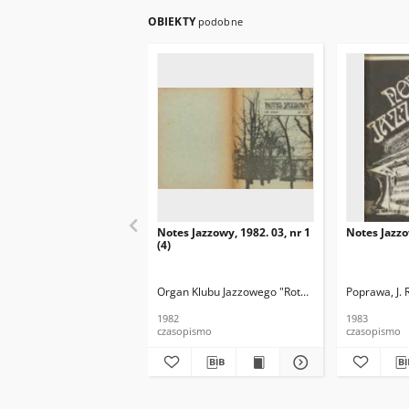
OBIEKTY
podobne
Notes Jazzowy, 1982. 03, nr 1
Notes Jazzo
(4)
Organ Klubu Jazzowego "Rotunda"
Skoczek, T. Re
Poprawa, J. 
1982
1983
czasopismo
czasopismo