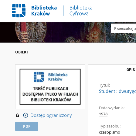
OBIEKT
OPIS
Tytuł:
Student : dwutygo
Data wydania:
1978
Dostęp ograniczony
Typ zasobu:
PDF
czasopismo