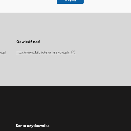
Odwiedź nas!
w.pl
http://www.biblioteka.krakow.pl/
Konto użytkownika