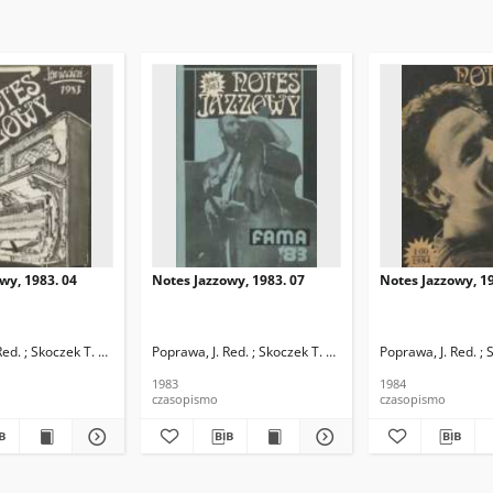
wy, 1983. 04
Notes Jazzowy, 1983. 07
Notes Jazzowy, 19
d.
Red. ; Skoczek T. Red.
Poprawa, J. Red. ; Skoczek T. Red.
Poprawa, J. Red. ; 
1983
1984
czasopismo
czasopismo