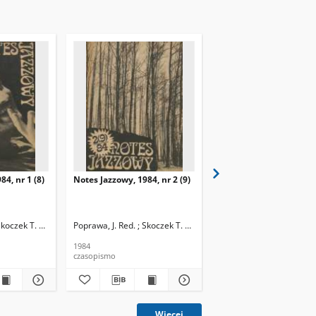
84, nr 1 (8)
Notes Jazzowy, 1984, nr 2 (9)
Notes Jazzowy, 1984, nr
(10)
Skoczek T. Red.
Poprawa, J. Red. ; Skoczek T. Red.
Poprawa, J. Red. ; Skocze
1984
1984
czasopismo
czasopismo
Więcej