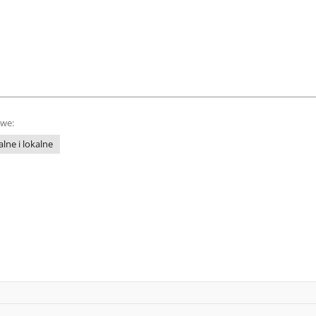
owe:
lne i lokalne