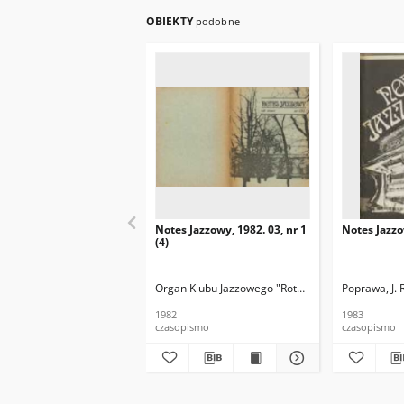
OBIEKTY
podobne
Notes Jazzowy, 1982. 03, nr 1
Notes Jazzo
(4)
Organ Klubu Jazzowego "Rotunda"
Skoczek, T. Re
Poprawa, J. 
1982
1983
czasopismo
czasopismo