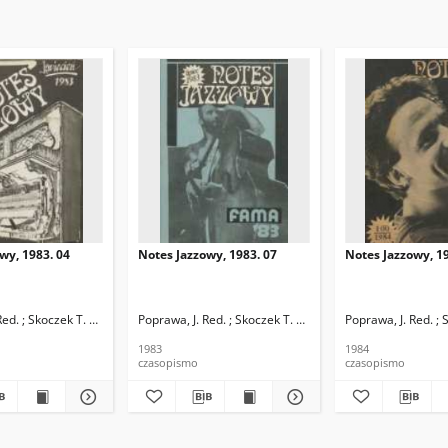
wy, 1983. 04
Notes Jazzowy, 1983. 07
Notes Jazzowy, 19
d.
Red. ; Skoczek T. Red.
Poprawa, J. Red. ; Skoczek T. Red.
Poprawa, J. Red. ; 
1983
1984
czasopismo
czasopismo