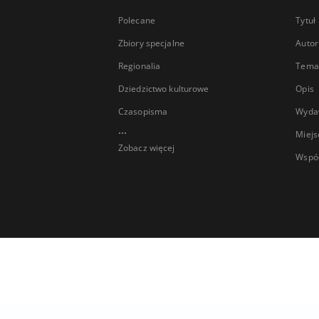
Polecane
Tytuł
Zbiory specjalne
Autor
Regionalia
Temat
Dziedzictwo kulturowe
Opis
Czasopisma
Wyda
...
Miejs
Zobacz więcej
Wspó