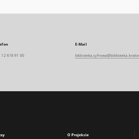
efon
E-Mail
 12 618 91 00
biblioteka.cyfrowa@biblioteka.krako
ksy
O Projekcie