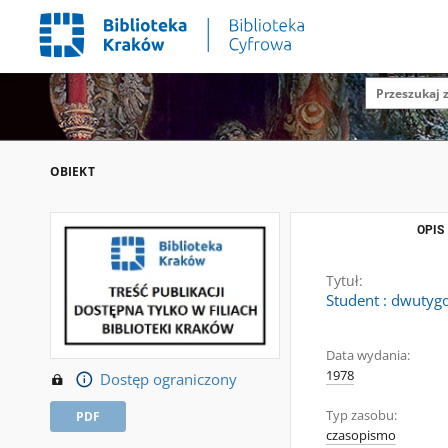
OBIEKT
OPIS
Tytuł:
Student : dwutygo
Data wydania:
1978
Dostęp ograniczony
Typ zasobu:
PDF
czasopismo