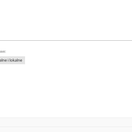
owe:
lne i lokalne