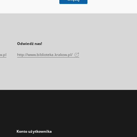
Odwiedź nas!
w.pl
http://www.biblioteka.krakow.pl/
Konto użytkownika