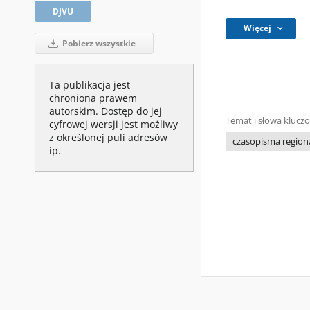
DJVU
Więcej
Pobierz wszystkie
Ta publikacja jest
chroniona prawem
autorskim. Dostęp do jej
Temat i słowa klucz
cyfrowej wersji jest możliwy
z określonej puli adresów
czasopisma regiona
ip.