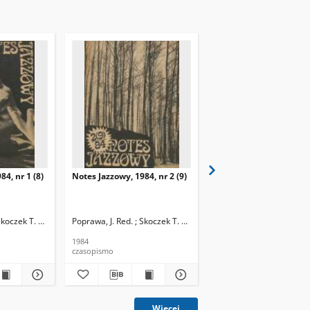
84, nr 1 (8)
Notes Jazzowy, 1984, nr 2 (9)
Notes Jazzowy, 1984, nr
(10)
Skoczek T. Red.
Poprawa, J. Red. ; Skoczek T. Red.
Poprawa, J. Red. ; Skocze
1984
1984
czasopismo
czasopismo
Więcej