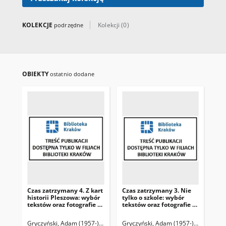
KOLEKCJE
Kolekcji (0)
podrzędne
OBIEKTY
ostatnio dodane
Czas zatrzymany 4. Z kart
Czas zatrzymany 3. Nie
Cza
historii Pleszowa: wybór
tylko o szkole: wybór
tyl
tekstów oraz fotografie z
tekstów oraz fotografie z
tek
terenów Nowej Huty i
terenów Nowej Huty i
te
okolic/ red. Adam
okolic/ red. Adam
oko
Gryczyński, Adam (1957-) Red.
Gryczyński, Adam (1957-) Red.
Gry
Gryczyński.
Gryczyński. T.2
Gry