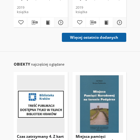
2019
2019
201
książka
książka
ksi
Więcej ostatnio dodanych
OBIEKTY
najczęściej oglądane
Czas zatrzymany 4. Z kart
Miejsca pamięci
Cza