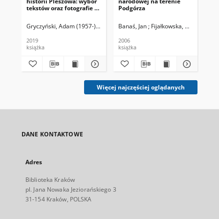
historii Pleszowa: wybór
narodowej na terenie
tyl
tekstów oraz fotografie z
Podgórza
tek
terenów Nowej Huty i
te
okolic/ red. Adam
oko
Gryczyński, Adam (1957-) Red.
Banaś, Jan ; Fijałkowska, Grażyna
Gry
Ro
Gryczyński.
Gry
2019
2006
201
książka
książka
ksi
Więcej najczęściej oglądanych
DANE KONTAKTOWE
Adres
Biblioteka Kraków
pl. Jana Nowaka Jeziorańskiego 3
31-154 Kraków, POLSKA