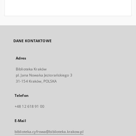
DANE KONTAKTOWE
Adres
Biblioteka Kraków
pl. Jana Nowaka Jeziorańskiego 3
31-154 Kraków, POLSKA
Telefon
+48 12 618 91 00
E-Mail
biblioteka.cyfrowa@biblioteka.krakow.pl