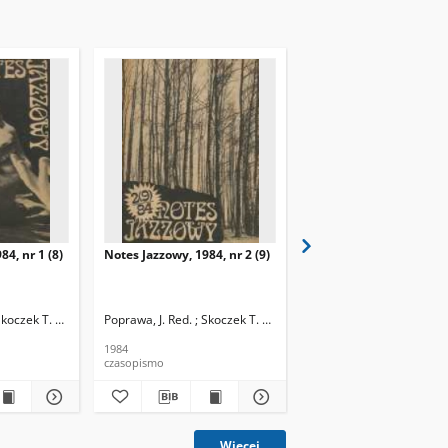
84, nr 1 (8)
Notes Jazzowy, 1984, nr 2 (9)
Notes Jazzowy, 1984, nr
(10)
Skoczek T. Red.
Poprawa, J. Red. ; Skoczek T. Red.
Poprawa, J. Red. ; Skocze
1984
1984
czasopismo
czasopismo
Więcej