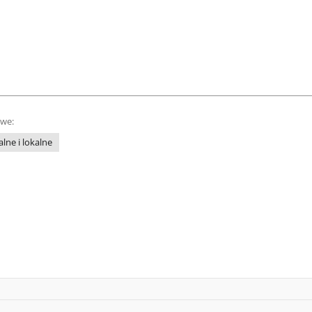
owe:
lne i lokalne