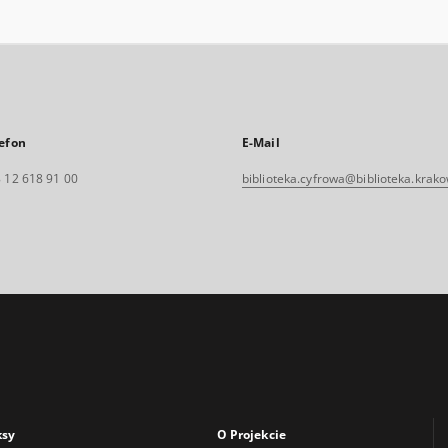
efon
E-Mail
 12 618 91 00
biblioteka.cyfrowa@biblioteka.krako
ksy
O Projekcie