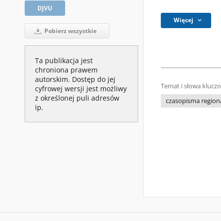
DJVU
Więcej
Pobierz wszystkie
Ta publikacja jest
chroniona prawem
autorskim. Dostęp do jej
Temat i słowa klucz
cyfrowej wersji jest możliwy
z określonej puli adresów
czasopisma regiona
ip.