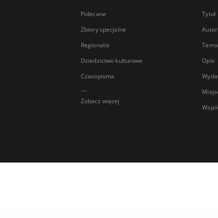
Polecane
Tytuł
Zbiory specjalne
Autor
Regionalia
Temat
Dziedzictwo kulturowe
Opis
Czasopisma
Wyda
...
Miejs
Zobacz więcej
Wspó