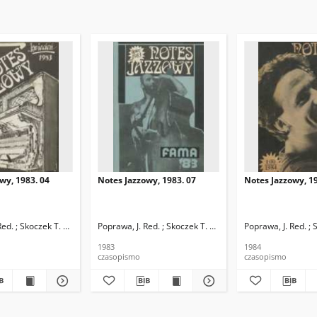
wy, 1983. 04
Notes Jazzowy, 1983. 07
Notes Jazzowy, 19
d.
Red. ; Skoczek T. Red.
Poprawa, J. Red. ; Skoczek T. Red.
Poprawa, J. Red. ; 
1983
1984
czasopismo
czasopismo