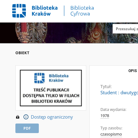
OBIEKT
OPIS
Tytuł:
Student : dwutygo
Data wydania:
1978
Dostęp ograniczony
Typ zasobu:
PDF
czasopismo