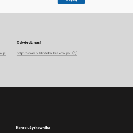
Odwiedź nas!
w.pl
http://www.biblioteka.krakow.pl/
Konto użytkownika