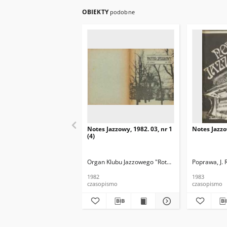
OBIEKTY
podobne
Notes Jazzowy, 1982. 03, nr 1
Notes Jazzo
(4)
Organ Klubu Jazzowego "Rotunda"
Skoczek, T. Re
Poprawa, J. 
1982
1983
czasopismo
czasopismo