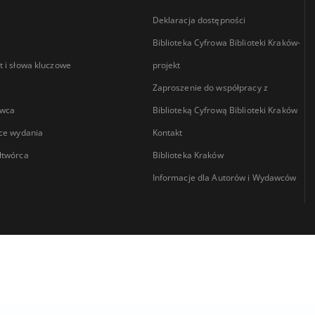
Deklaracja dostępności
Biblioteka Cyfrowa Biblioteki Kraków-
 i słowa kluczowe
projekt
Zaproszenie do współpracy z
wca
Biblioteką Cyfrową Biblioteki Kraków
ce wydania
Kontakt
łtwórca
Biblioteka Kraków
Informacje dla Autorów i Wydawców