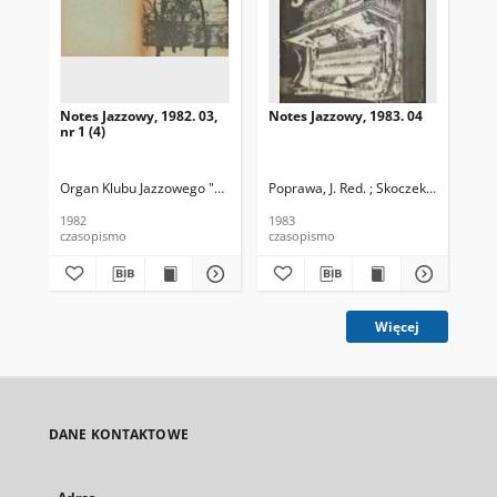
Notes Jazzowy, 1982. 03,
Notes Jazzowy, 1983. 04
Not
nr 1 (4)
Organ Klubu Jazzowego "Rotunda"
Poprawa, J. Red. ; Skoczek T. Red.
Skoczek, T. Red.
Pop
1982
1983
198
czasopismo
czasopismo
cza
Więcej
DANE KONTAKTOWE