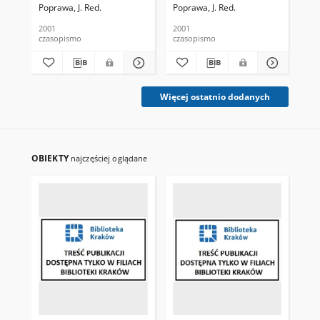
Poprawa, J. Red.
Poprawa, J. Red.
Pop
2001
2001
200
czasopismo
czasopismo
cza
Więcej ostatnio dodanych
OBIEKTY
najczęściej oglądane