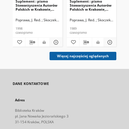
Suplement : pismo
Suplement : pismo
Su
Stowarzyszenia Autorów
Stowarzyszenia Autorów
St
Polskich w Krakowie,
Polskich w Krakowie,
Pol
1998. 03, nr 3
1989. 12, nr 1
199
Poprawa, J. Red. ; Skoczek T.
Poprawa, J. Red. ; Skoczek T.
Pop
1998
1989
199
czasopismo
czasopismo
cza
Więcej najczęściej oglądanych
DANE KONTAKTOWE
Adres
Biblioteka Kraków
pl. Jana Nowaka Jeziorańskiego 3
31-154 Kraków, POLSKA