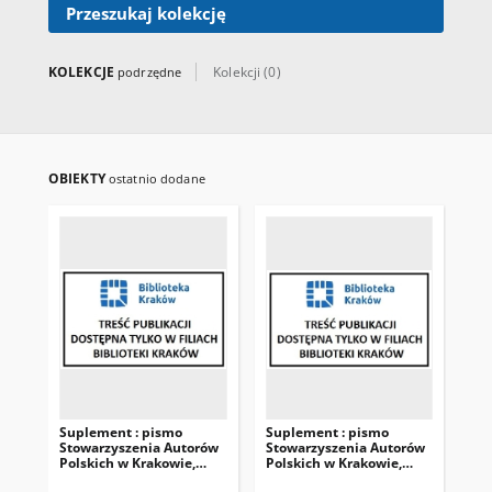
Przeszukaj kolekcję
KOLEKCJE
Kolekcji (0)
podrzędne
OBIEKTY
ostatnio dodane
Suplement : pismo
Suplement : pismo
Su
Stowarzyszenia Autorów
Stowarzyszenia Autorów
St
Polskich w Krakowie,
Polskich w Krakowie,
Pol
2001. 11-12, nr 11-12
2001. 04, nr 4
200