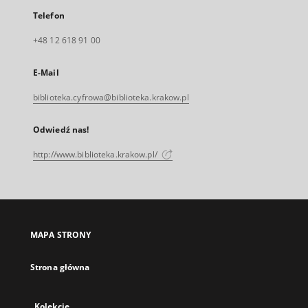
Telefon
+48 12 618 91 00
E-Mail
biblioteka.cyfrowa@biblioteka.krakow.pl
Odwiedź nas!
http://www.biblioteka.krakow.pl/
MAPA STRONY
Strona główna
Kolekcje