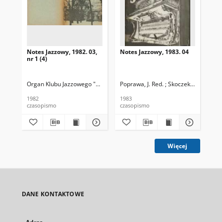
Notes Jazzowy, 1982. 03,
Notes Jazzowy, 1983. 04
Not
nr 1 (4)
Organ Klubu Jazzowego "Rotunda"
Poprawa, J. Red. ; Skoczek T. Red.
Skoczek, T. Red.
Pop
1982
1983
198
czasopismo
czasopismo
cza
Więcej
DANE KONTAKTOWE