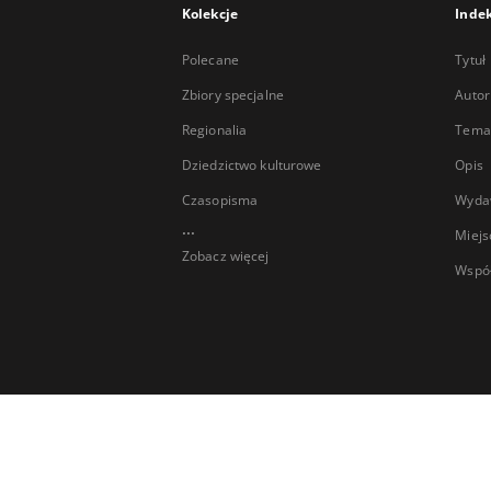
Kolekcje
Inde
Polecane
Tytuł
Zbiory specjalne
Autor
Regionalia
Temat
Dziedzictwo kulturowe
Opis
Czasopisma
Wyda
...
Miejs
Zobacz więcej
Wspó