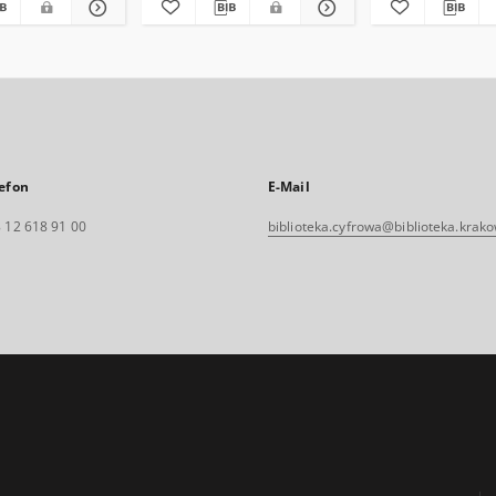
efon
E-Mail
 12 618 91 00
biblioteka.cyfrowa@biblioteka.krako