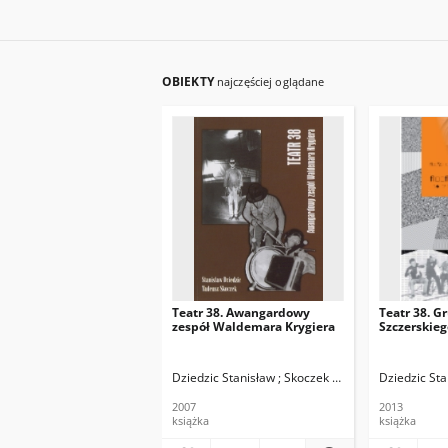
OBIEKTY
najczęściej oglądane
Teatr 38. Awangardowy
Teatr 38. G
zespół Waldemara Krygiera
Szczerskieg
Dziedzic Stanisław ; Skoczek Tadeusz
Dziedzic St
2007
2013
książka
książka