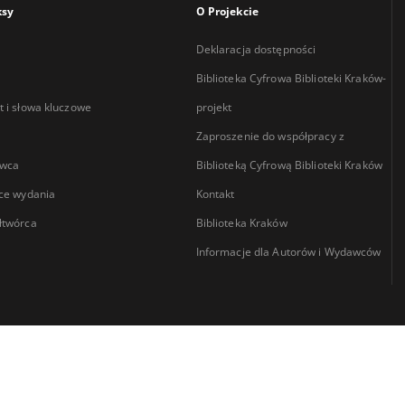
ksy
O Projekcie
Deklaracja dostępności
Biblioteka Cyfrowa Biblioteki Kraków-
 i słowa kluczowe
projekt
Zaproszenie do współpracy z
wca
Biblioteką Cyfrową Biblioteki Kraków
ce wydania
Kontakt
łtwórca
Biblioteka Kraków
Informacje dla Autorów i Wydawców