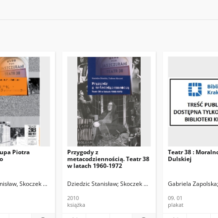
rupa Piotra
Przygody z
Teatr 38 : Moraln
o
metacodziennością. Teatr 38
Dulskiej
w latach 1960-1972
anisław, Skoczek Tadeusz
Dziedzic Stanisław; Skoczek Tadeusz
Gabriela Zapolska
2010
09. 01
książka
plakat