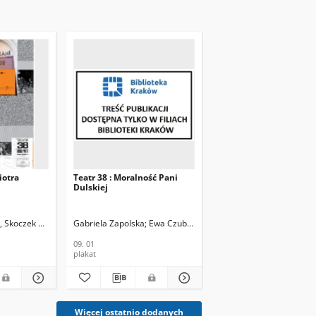
iotra
Teatr 38 : Moralność Pani
Dulskiej
w, Skoczek Tadeusz
Gabriela Zapolska
Ewa Czuba, Helmut Kajzar
09. 01
plakat
Więcej ostatnio dodanych