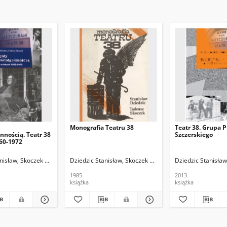
Monografia Teatru 38
Teatr 38. Grupa P
nością. Teatr 38
Szczerskiego
960-1972
anisław; Skoczek Tadeusz
Dziedzic Stanisław, Skoczek Tadeusz
Dziedzic Stanisła
1985
2013
książka
książka