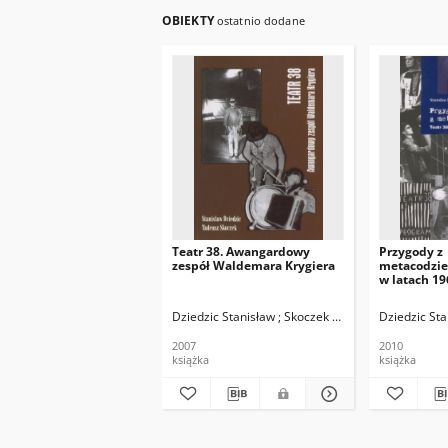
OBIEKTY
ostatnio dodane
Teatr 38. Awangardowy
Przygody z
zespół Waldemara Krygiera
metacodzien
w latach 1
Dziedzic Stanisław ; Skoczek Tadeusz
Dziedzic St
2007
2010
książka
książka