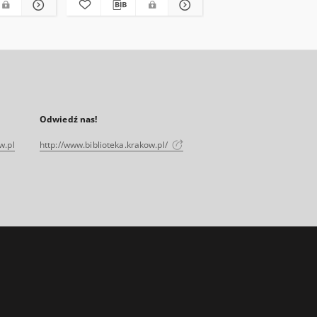
Odwiedź nas!
w.pl
http://www.biblioteka.krakow.pl/