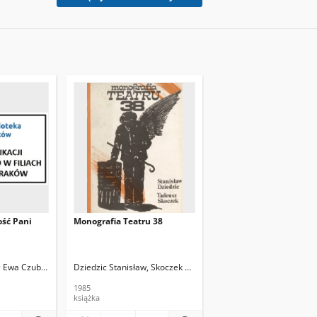
ość Pani
Monografia Teatru 38
Ewa Czuba, Helmut Kajzar
Dziedzic Stanisław, Skoczek Tadeusz
1985
książka