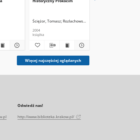
ia
Historyczny Prokocim
Polkowski, Jan : Wiersz
wybrane 1977-2019
, Oprac.
Ściężor, Tomasz
Rozlachowski, Roman, red.
Polkowski, Jan
2004
2020
książka
książka
Więcej najczęściej oglądanych
Odwiedź nas!
w.pl
http://www.biblioteka.krakow.pl/