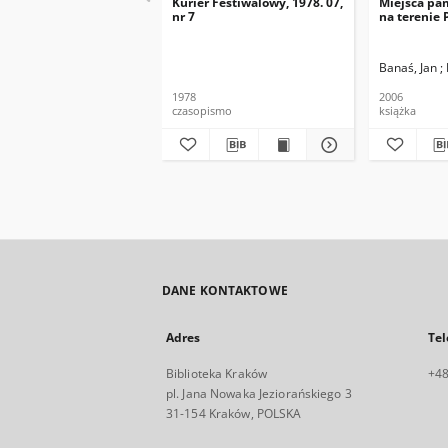
Kurier Festiwalowy, 1978. 07,
Miejsca pa
nr 7
na terenie 
Banaś, Jan ;
1978
2006
czasopismo
książka
DANE KONTAKTOWE
Adres
Tel
Biblioteka Kraków
+48
pl. Jana Nowaka Jeziorańskiego 3
31-154 Kraków, POLSKA