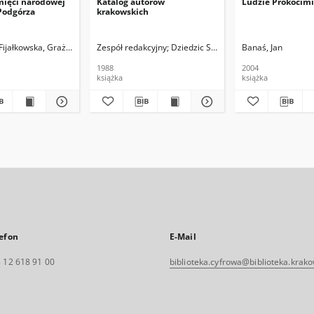
mięci narodowej
Katalog autorów
Ludzie Prokocim
Podgórza
krakowskich
 Fijałkowska, Grażyna
Rozlachowski, Roman, red.
Zespół redakcyjny
Dziedzic Stanisław, Skoczek Tadeusz
Banaś, Jan
1988
2004
książka
książka
efon
E-Mail
 12 618 91 00
biblioteka.cyfrowa@biblioteka.krako