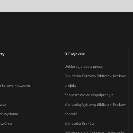
ksy
O Projekcie
Deklaracja dostępności
Biblioteka Cyfrowa Biblioteki Kraków-
 i słowa kluczowe
projekt
Zaproszenie do współpracy z
wca
Biblioteką Cyfrową Biblioteki Kraków
ce wydania
Kontakt
łtwórca
Biblioteka Kraków
Informacje dla Autorów i Wydawców