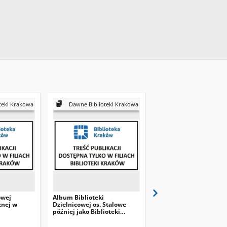
teki Krakowa
Dawne Biblioteki Krakowa
Dawne Biblioteki K
owej
Album Biblioteki
Kronika Filii Nowohuck
znej w
Dzielnicowej os. Stalowe
Biblioteki Publicznej n
później jako Biblioteki
Krakowie - obecnie Fili
Głównej Nowohuckiej
Biblioteki Kraków
Biblioteki Publicznej w