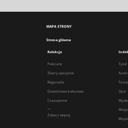
MAPA STRONY
Strona główna
Kolekcje
Inde
Polecane
Tytuł
Zbiory specjalne
Autor
Regionalia
Temat
Dziedzictwo kulturowe
Opis
Czasopisma
Wyda
...
Miejs
Zobacz więcej
Wspó