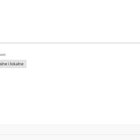
owe:
lne i lokalne