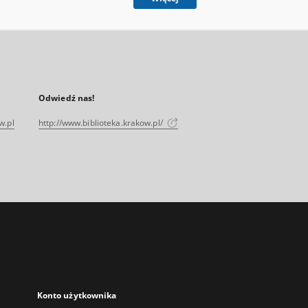
Odwiedź nas!
w.pl
http://www.biblioteka.krakow.pl/
Konto użytkownika