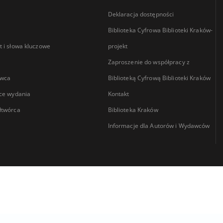
Deklaracja dostępności
Biblioteka Cyfrowa Biblioteki Kraków-
 i słowa kluczowe
projekt
Zaproszenie do współpracy z
wca
Biblioteką Cyfrową Biblioteki Kraków
ce wydania
Kontakt
łtwórca
Biblioteka Kraków
Informacje dla Autorów i Wydawców