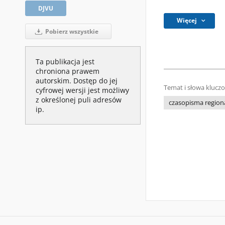
DJVU
Więcej
Pobierz wszystkie
Ta publikacja jest
chroniona prawem
autorskim. Dostęp do jej
Temat i słowa klucz
cyfrowej wersji jest możliwy
z określonej puli adresów
czasopisma regiona
ip.