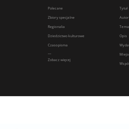
Polecane
Tytuł
Zbiory specjalne
Autor
Regionalia
Temat
Dziedzictwo kulturowe
Opis
Czasopisma
Wyda
...
Miejs
Zobacz więcej
Wspó