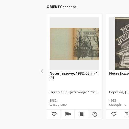
OBIEKTY
podobne
Notes Jazzowy, 1982. 03, nr 1
Notes Jazzo
(4)
Organ Klubu Jazzowego "Rotunda"
Skoczek, T. Re
Poprawa, J. 
1982
1983
czasopismo
czasopismo