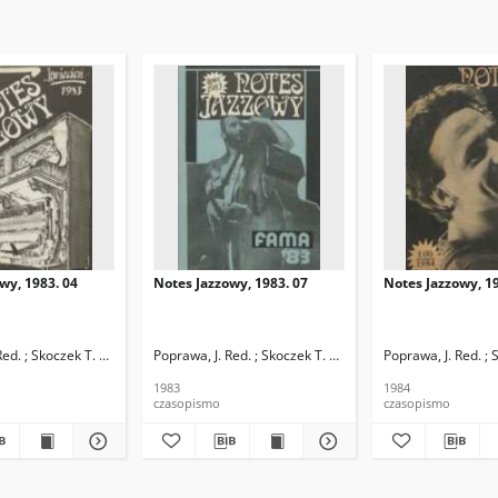
wy, 1983. 04
Notes Jazzowy, 1983. 07
Notes Jazzowy, 19
d.
Red. ; Skoczek T. Red.
Poprawa, J. Red. ; Skoczek T. Red.
Poprawa, J. Red. ; 
1983
1984
czasopismo
czasopismo