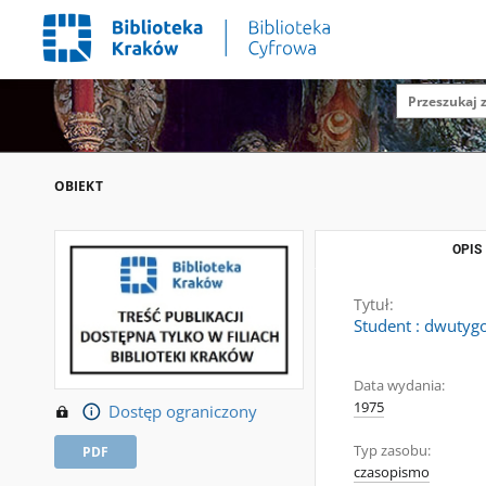
OBIEKT
OPIS
Tytuł:
Student : dwutygo
Data wydania:
1975
Dostęp ograniczony
Typ zasobu:
PDF
czasopismo