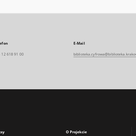
efon
E-Mail
 12 618 91 00
biblioteka.cyfrowa@biblioteka.krako
ksy
O Projekcie