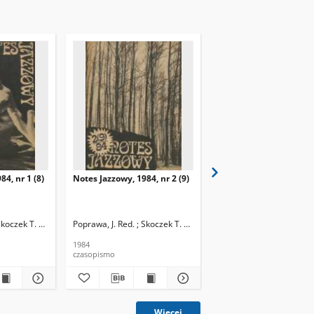
84, nr 1 (8)
Notes Jazzowy, 1984, nr 2 (9)
Notes Jazzowy, 1984, nr
(10)
Skoczek T. Red.
Poprawa, J. Red. ; Skoczek T. Red.
Poprawa, J. Red. ; Skocze
1984
1984
czasopismo
czasopismo
Więcej