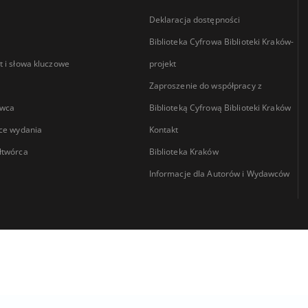
Deklaracja dostępności
Biblioteka Cyfrowa Biblioteki Kraków-
 i słowa kluczowe
projekt
Zaproszenie do współpracy z
wca
Biblioteką Cyfrową Biblioteki Kraków
ce wydania
Kontakt
łtwórca
Biblioteka Kraków
Informacje dla Autorów i Wydawców