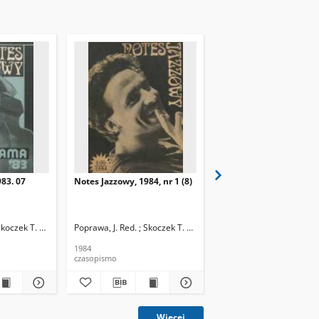
83. 07
Notes Jazzowy, 1984, nr 1 (8)
Notes Jazzowy, 1984, nr
Skoczek T. Red.
Poprawa, J. Red. ; Skoczek T. Red.
Poprawa, J. Red. ; Skocze
1984
1984
czasopismo
czasopismo
Więcej