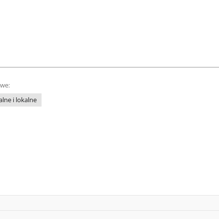
owe:
lne i lokalne