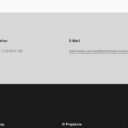
efon
E-Mail
 12 618 91 00
biblioteka.cyfrowa@biblioteka.krako
ksy
O Projekcie