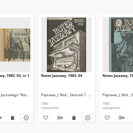
wy, 1982. 03, nr 1
Notes Jazzowy, 1983. 04
Notes Jazzowy, 19
 Jazzowego "Rotunda"
Skoczek, T. Red.
Poprawa, J. Red. ; Skoczek T. Red.
Poprawa, J. Red. ; 
1983
1983
czasopismo
czasopismo