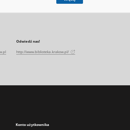
Odwiedź nas!
w.pl
http://www.biblioteka.krakow.pl/
Konto użytkownika