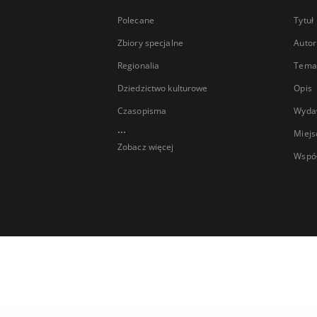
Polecane
Tytuł
Zbiory specjalne
Autor
Regionalia
Temat
Dziedzictwo kulturowe
Opis
Czasopisma
Wyda
...
Miejs
Zobacz więcej
Wspó