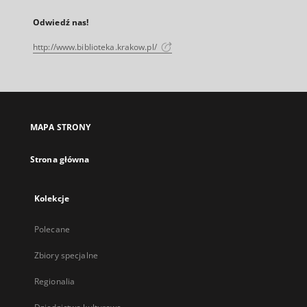
Odwiedź nas!
http://www.biblioteka.krakow.pl/
MAPA STRONY
Strona główna
Kolekcje
Polecane
Zbiory specjalne
Regionalia