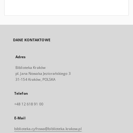
DANE KONTAKTOWE
Adres
Biblioteka Kraków
pl. Jana Nowaka Jeziorańskiego 3
31-154 Kraków, POLSKA
Telefon
+48 12 618 91 00
E-Mail
biblioteka.cyfrowa@biblioteka.krakow.pl