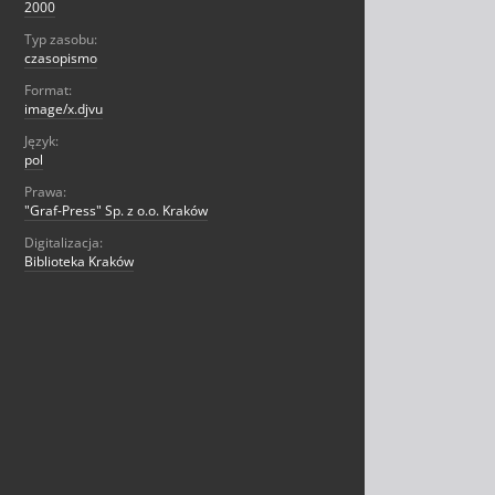
2000
Typ zasobu:
czasopismo
Format:
image/x.djvu
Język:
pol
Prawa:
"Graf-Press" Sp. z o.o. Kraków
Digitalizacja:
Biblioteka Kraków