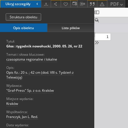
PDF
Ukryj szczegóły
Struktura obiektu
Opis obiektu
Lista plików
Tytuł:
Głos : tygodnik nowohucki, 2000. 05. 26, nr 22
Temat i słowa kluczowe:
czasopisma regionalne i lokalne
Opis:
Opis fiz.: 20 s. ; 42 cm (dod. VIII s. Tydzień z
Telewizją)
Wydawca:
"Graf-Press" Sp. z o.o. Kraków
Miejsce wydania:
Kraków
Współtwórca:
Franczyk, Jan L. Red.
Data wydania: