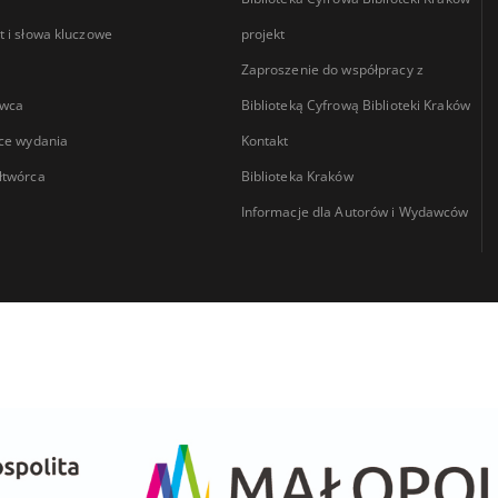
 i słowa kluczowe
projekt
Zaproszenie do współpracy z
wca
Biblioteką Cyfrową Biblioteki Kraków
ce wydania
Kontakt
łtwórca
Biblioteka Kraków
Informacje dla Autorów i Wydawców