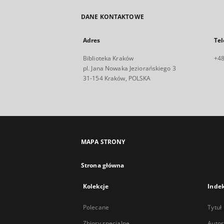
DANE KONTAKTOWE
Adres
Tel
Biblioteka Kraków
+48
pl. Jana Nowaka Jeziorańskiego 3
31-154 Kraków, POLSKA
MAPA STRONY
Strona główna
Kolekcje
Inde
Polecane
Tytuł
Zbiory specjalne
Autor