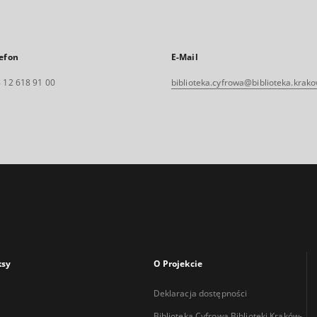
efon
E-Mail
 12 618 91 00
biblioteka.cyfrowa@biblioteka.krako
ksy
O Projekcie
Deklaracja dostępności
Biblioteka Cyfrowa Biblioteki Kraków-