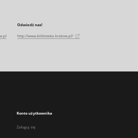
Odwiedź nas!
w.pl
http://www.biblioteka.krakow.pl/
Konto użytkownika
Zaloguj się