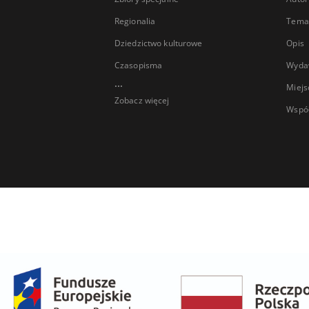
Regionalia
Temat
Dziedzictwo kulturowe
Opis
Czasopisma
Wyda
...
Miejs
Zobacz więcej
Wspó