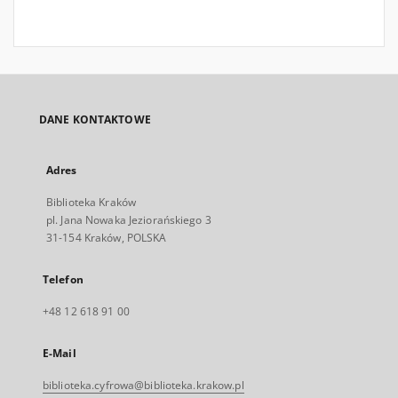
DANE KONTAKTOWE
Adres
Biblioteka Kraków
pl. Jana Nowaka Jeziorańskiego 3
31-154 Kraków, POLSKA
Telefon
+48 12 618 91 00
E-Mail
biblioteka.cyfrowa@biblioteka.krakow.pl