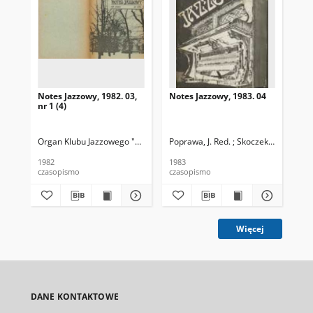
Notes Jazzowy, 1982. 03,
Notes Jazzowy, 1983. 04
Not
nr 1 (4)
Organ Klubu Jazzowego "Rotunda"
Poprawa, J. Red. ; Skoczek T. Red.
Skoczek, T. Red.
Pop
1982
1983
198
czasopismo
czasopismo
cza
Więcej
DANE KONTAKTOWE