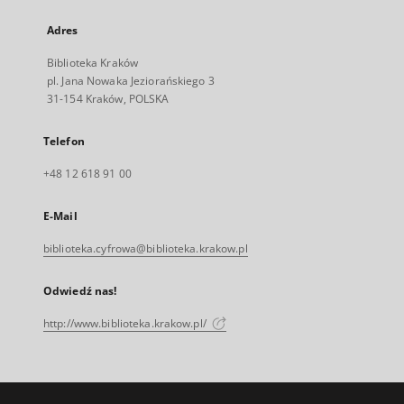
Adres
Biblioteka Kraków
pl. Jana Nowaka Jeziorańskiego 3
31-154 Kraków, POLSKA
Telefon
+48 12 618 91 00
E-Mail
biblioteka.cyfrowa@biblioteka.krakow.pl
Odwiedź nas!
http://www.biblioteka.krakow.pl/