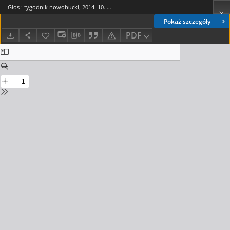
Głos : tygodnik nowohucki, 2014. 10. 10, nr 41
Pokaż szczegóły
PDF