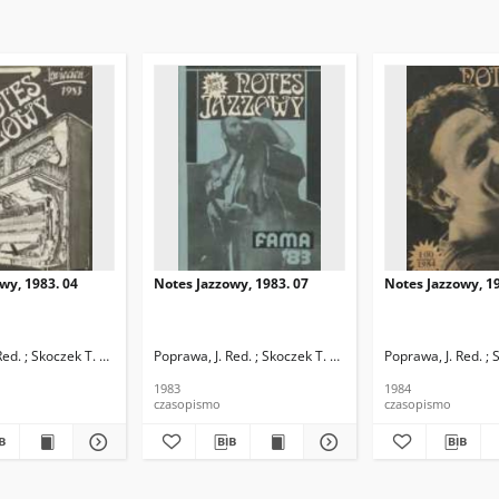
wy, 1983. 04
Notes Jazzowy, 1983. 07
Notes Jazzowy, 19
d.
Red. ; Skoczek T. Red.
Poprawa, J. Red. ; Skoczek T. Red.
Poprawa, J. Red. ; 
1983
1984
czasopismo
czasopismo