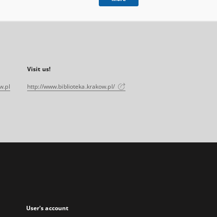
Visit us!
w.pl
http://www.biblioteka.krakow.pl/
User's account