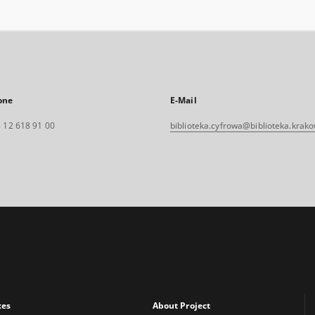
one
E-Mail
 12 618 91 00
biblioteka.cyfrowa@biblioteka.krako
xes
About Project