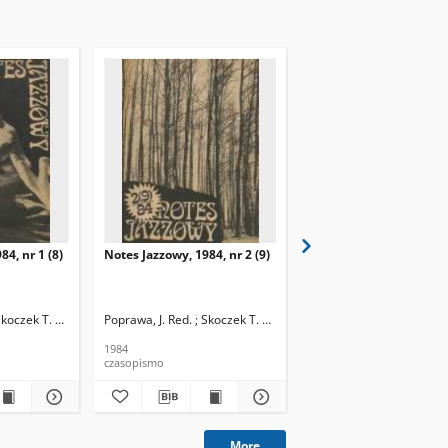
84, nr 1 (8)
Notes Jazzowy, 1984, nr 2 (9)
Notes Jazzowy, 1984, nr
(10)
Skoczek T. Red.
Poprawa, J. Red. ; Skoczek T. Red.
Poprawa, J. Red. ; Skocze
1984
1984
czasopismo
czasopismo
More