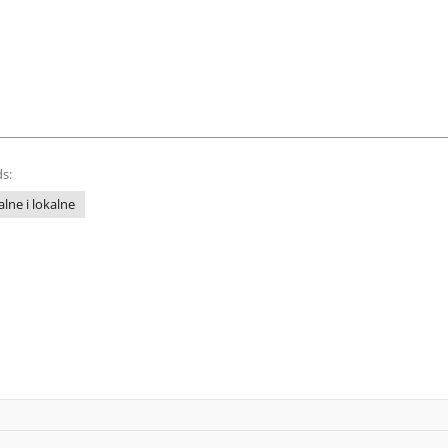
s:
lne i lokalne