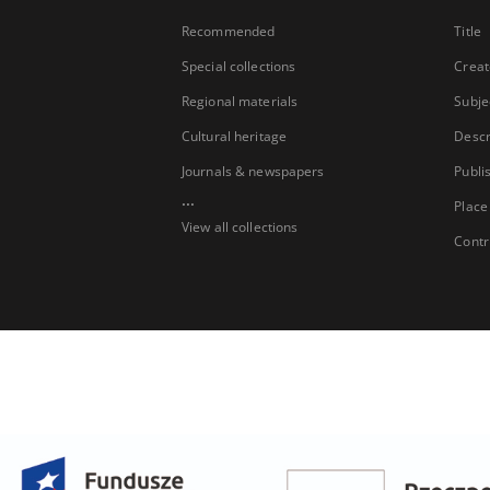
Recommended
Title
Special collections
Creat
Regional materials
Subje
Cultural heritage
Descr
Journals & newspapers
Publi
...
Place
View all collections
Contr