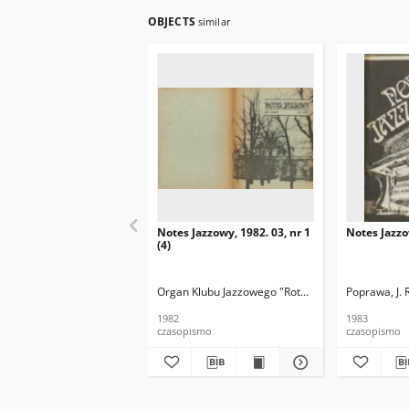
OBJECTS
similar
Notes Jazzowy, 1982. 03, nr 1
Notes Jazzo
(4)
Organ Klubu Jazzowego "Rotunda"
Skoczek, T. Re
Poprawa, J. 
1982
1983
czasopismo
czasopismo