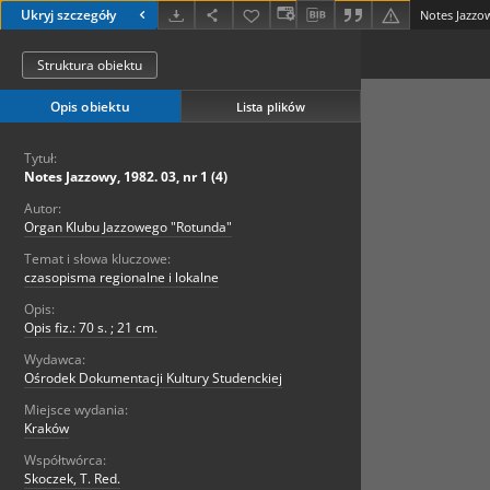
Ukryj szczegóły
Notes Jazzow
Struktura obiektu
Opis obiektu
Lista plików
Tytuł:
Notes Jazzowy, 1982. 03, nr 1 (4)
Autor:
Organ Klubu Jazzowego "Rotunda"
Temat i słowa kluczowe:
czasopisma regionalne i lokalne
Opis:
Opis fiz.: 70 s. ; 21 cm.
Wydawca:
Ośrodek Dokumentacji Kultury Studenckiej
Miejsce wydania:
Kraków
Współtwórca:
Skoczek, T. Red.