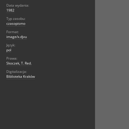
Data wydania:
1982
Typ zasobu:
czasopismo
Format:
image/x.djvu
Język:
pol
Prawa:
Skoczek, T. Red.
Digitalizacja:
Biblioteka Kraków