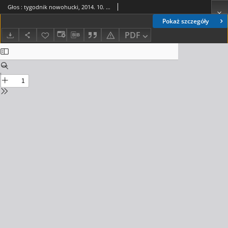
Głos : tygodnik nowohucki, 2014. 10. 31, nr 44
Pokaż szczegóły
PDF