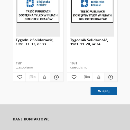
Tygodnik Solidarność,
Tygodnik Solidarność,
Tyg
1981. 11. 13, nr 33
1981. 11. 20, nr 34
198
1981
1981
198
czasopismo
czasopismo
cza
Więcej
DANE KONTAKTOWE