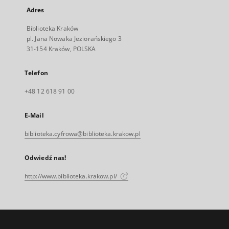
Adres
Biblioteka Kraków
pl. Jana Nowaka Jeziorańskiego 3
31-154 Kraków, POLSKA
Telefon
+48 12 618 91 00
E-Mail
biblioteka.cyfrowa@biblioteka.krakow.pl
Odwiedź nas!
http://www.biblioteka.krakow.pl/