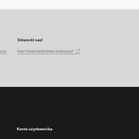
Odwiedź nas!
w.pl
http://www.biblioteka.krakow.pl/
Konto użytkownika