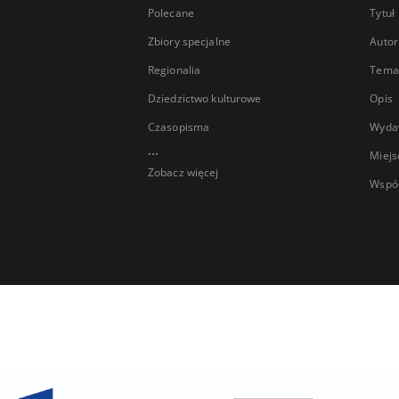
Polecane
Tytuł
Zbiory specjalne
Autor
Regionalia
Temat
Dziedzictwo kulturowe
Opis
Czasopisma
Wyda
...
Miejs
Zobacz więcej
Wspó