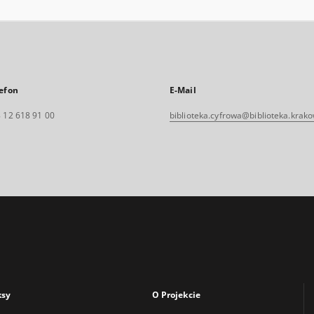
efon
E-Mail
 12 618 91 00
biblioteka.cyfrowa@biblioteka.krako
ksy
O Projekcie