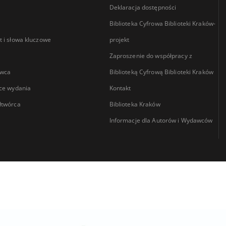
Deklaracja dostępności
Biblioteka Cyfrowa Biblioteki Kraków-
 i słowa kluczowe
projekt
Zaproszenie do współpracy z
wca
Biblioteką Cyfrową Biblioteki Kraków
ce wydania
Kontakt
łtwórca
Biblioteka Kraków
Informacje dla Autorów i Wydawców