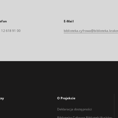
efon
E-Mail
 12 618 91 00
biblioteka.cyfrowa@biblioteka.krako
ksy
O Projekcie
Deklaracja dostępności
Biblioteka Cyfrowa Biblioteki Kraków-