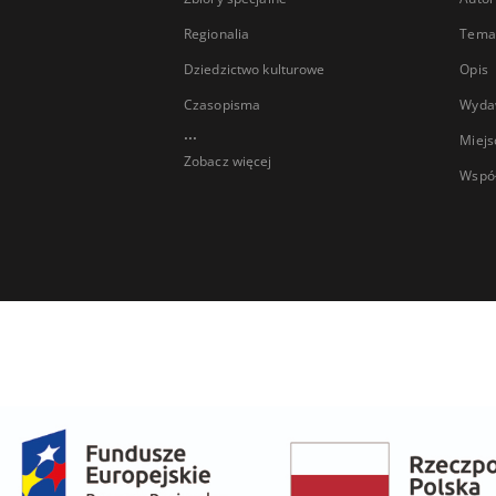
Regionalia
Temat
Dziedzictwo kulturowe
Opis
Czasopisma
Wyda
...
Miejs
Zobacz więcej
Wspó