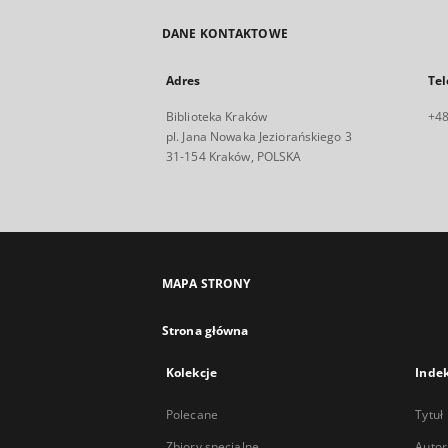
DANE KONTAKTOWE
Adres
Tel
Biblioteka Kraków
+48
pl. Jana Nowaka Jeziorańskiego 3
31-154 Kraków, POLSKA
MAPA STRONY
Strona główna
Kolekcje
Inde
Polecane
Tytuł
Zbiory specjalne
Autor