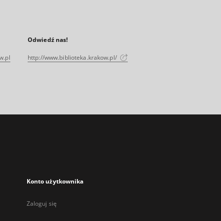
Odwiedź nas!
w.pl
http://www.biblioteka.krakow.pl/
Konto użytkownika
Zaloguj się