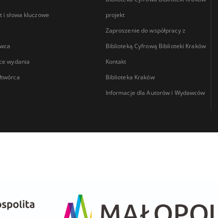
 i słowa kluczowe
projekt
Zaproszenie do współpracy z
wca
Biblioteką Cyfrową Biblioteki Kraków
ce wydania
Kontakt
łtwórca
Biblioteka Kraków
Informacje dla Autorów i Wydawców