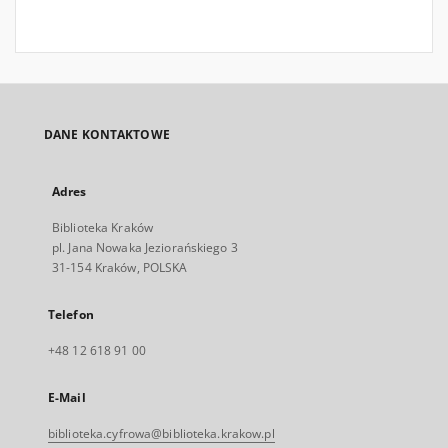
DANE KONTAKTOWE
Adres
Biblioteka Kraków
pl. Jana Nowaka Jeziorańskiego 3
31-154 Kraków, POLSKA
Telefon
+48 12 618 91 00
E-Mail
biblioteka.cyfrowa@biblioteka.krakow.pl