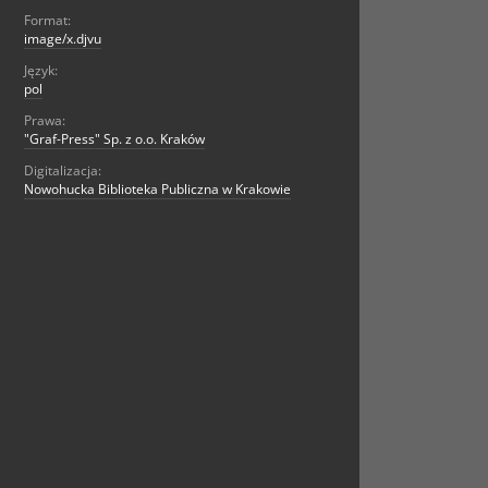
Format:
image/x.djvu
Język:
pol
Prawa:
"Graf-Press" Sp. z o.o. Kraków
Digitalizacja:
Nowohucka Biblioteka Publiczna w Krakowie