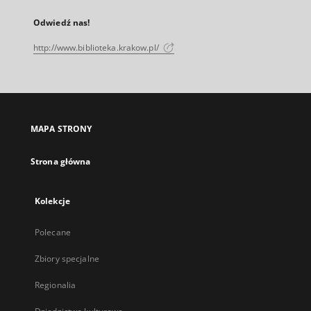
Odwiedź nas!
http://www.biblioteka.krakow.pl/
MAPA STRONY
Strona główna
Kolekcje
Polecane
Zbiory specjalne
Regionalia