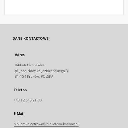
DANE KONTAKTOWE
Adres
Biblioteka Kraków
pl. Jana Nowaka Jeziorańskiego 3
31-154 Kraków, POLSKA
Telefon
+48 12 618 91 00
E-Mail
biblioteka.cyfrowa@biblioteka.krakow.pl