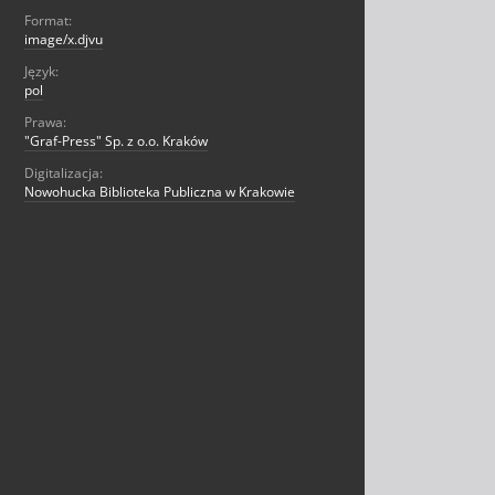
Format:
image/x.djvu
Język:
pol
Prawa:
"Graf-Press" Sp. z o.o. Kraków
Digitalizacja:
Nowohucka Biblioteka Publiczna w Krakowie