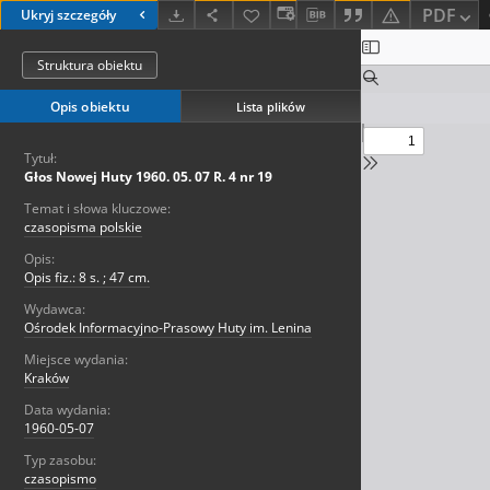
PDF
Ukryj szczegóły
Struktura obiektu
Opis obiektu
Lista plików
Tytuł:
Głos Nowej Huty 1960. 05. 07 R. 4 nr 19
Temat i słowa kluczowe:
czasopisma polskie
Opis:
Opis fiz.: 8 s. ; 47 cm.
Wydawca:
Ośrodek Informacyjno-Prasowy Huty im. Lenina
Miejsce wydania:
Kraków
Data wydania:
1960-05-07
Typ zasobu:
czasopismo