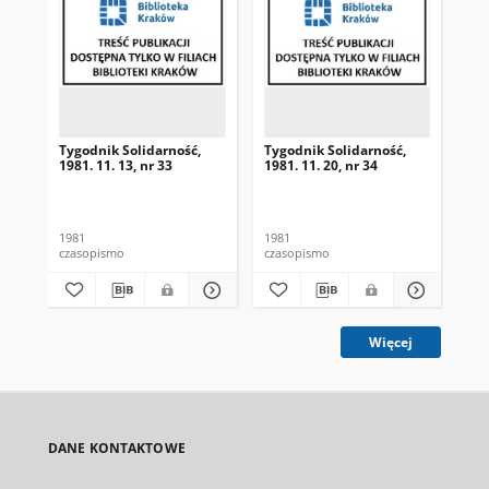
Tygodnik Solidarność,
Tygodnik Solidarność,
Tyg
1981. 11. 13, nr 33
1981. 11. 20, nr 34
198
1981
1981
198
czasopismo
czasopismo
cza
Więcej
DANE KONTAKTOWE