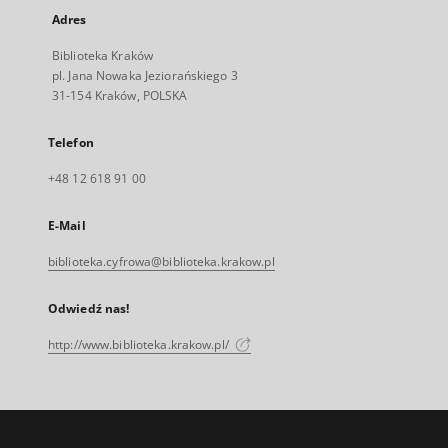
Adres
Biblioteka Kraków
pl. Jana Nowaka Jeziorańskiego 3
31-154 Kraków, POLSKA
Telefon
+48 12 618 91 00
E-Mail
biblioteka.cyfrowa@biblioteka.krakow.pl
Odwiedź nas!
http://www.biblioteka.krakow.pl/