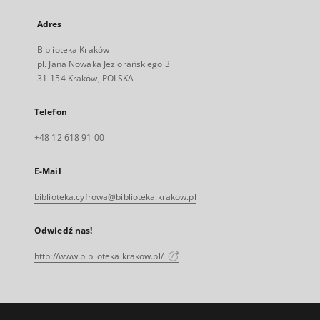
Adres
Biblioteka Kraków
pl. Jana Nowaka Jeziorańskiego 3
31-154 Kraków, POLSKA
Telefon
+48 12 618 91 00
E-Mail
biblioteka.cyfrowa@biblioteka.krakow.pl
Odwiedź nas!
http://www.biblioteka.krakow.pl/