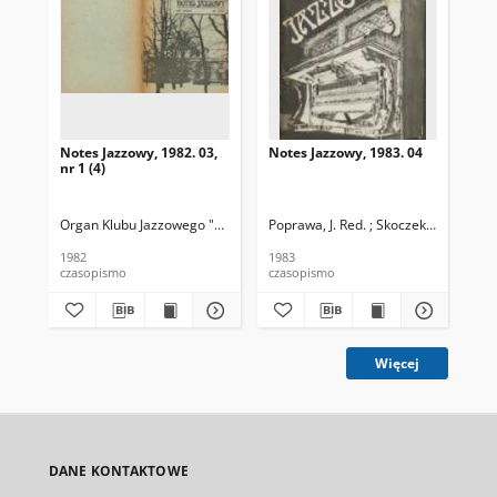
Notes Jazzowy, 1982. 03,
Notes Jazzowy, 1983. 04
Not
nr 1 (4)
Organ Klubu Jazzowego "Rotunda"
Poprawa, J. Red. ; Skoczek T. Red.
Skoczek, T. Red.
Pop
1982
1983
198
czasopismo
czasopismo
cza
Więcej
DANE KONTAKTOWE