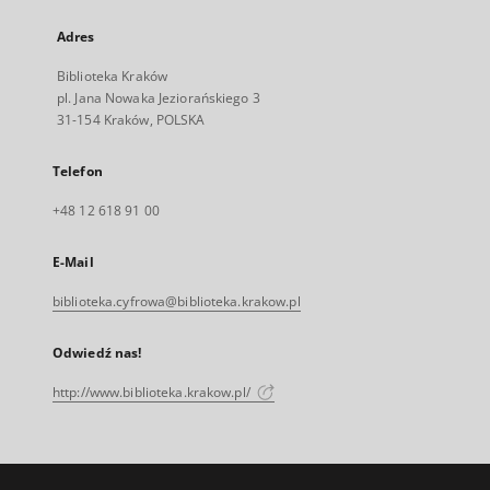
Adres
Biblioteka Kraków
pl. Jana Nowaka Jeziorańskiego 3
31-154 Kraków, POLSKA
Telefon
+48 12 618 91 00
E-Mail
biblioteka.cyfrowa@biblioteka.krakow.pl
Odwiedź nas!
http://www.biblioteka.krakow.pl/