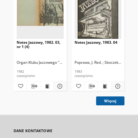
Notes Jazzowy, 1982. 03,
Notes Jazzowy, 1983. 04
Not
nr 1 (4)
Organ Klubu Jazzowego "Rotunda"
Poprawa, J. Red. ; Skoczek T. Red.
Skoczek, T. Red.
Pop
1982
1983
198
czasopismo
czasopismo
cza
Więcej
DANE KONTAKTOWE