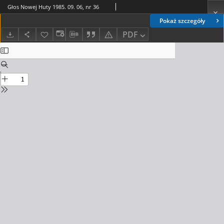
Głos Nowej Huty 1985. 09. 06, nr 36
Pokaż szczegóły
PDF