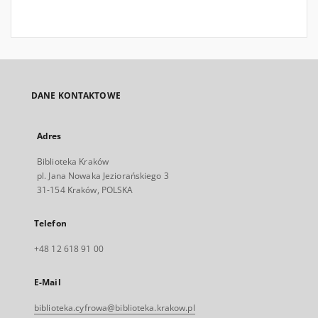
DANE KONTAKTOWE
Adres
Biblioteka Kraków
pl. Jana Nowaka Jeziorańskiego 3
31-154 Kraków, POLSKA
Telefon
+48 12 618 91 00
E-Mail
biblioteka.cyfrowa@biblioteka.krakow.pl