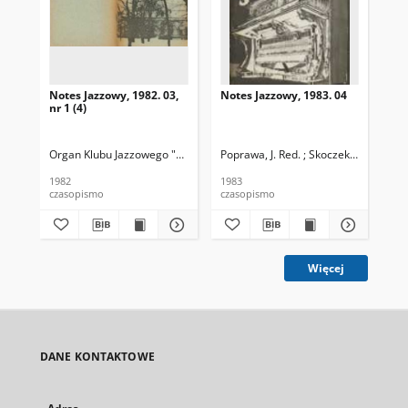
Notes Jazzowy, 1982. 03,
Notes Jazzowy, 1983. 04
Not
nr 1 (4)
Organ Klubu Jazzowego "Rotunda"
Poprawa, J. Red. ; Skoczek T. Red.
Skoczek, T. Red.
Pop
1982
1983
198
czasopismo
czasopismo
cza
Więcej
DANE KONTAKTOWE