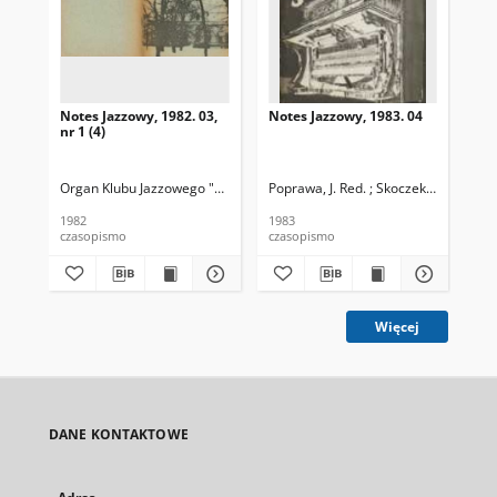
Notes Jazzowy, 1982. 03,
Notes Jazzowy, 1983. 04
Not
nr 1 (4)
Organ Klubu Jazzowego "Rotunda"
Poprawa, J. Red. ; Skoczek T. Red.
Skoczek, T. Red.
Pop
1982
1983
198
czasopismo
czasopismo
cza
Więcej
DANE KONTAKTOWE