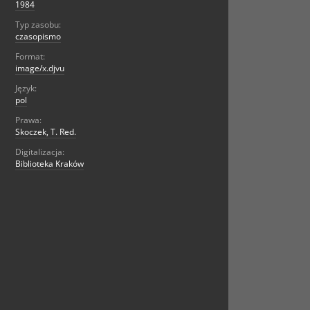
1984
Typ zasobu:
czasopismo
Format:
image/x.djvu
Język:
pol
Prawa:
Skoczek, T. Red.
Digitalizacja:
Biblioteka Kraków