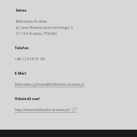
Adres
Biblioteka Kraków
pl. Jana Nowaka Jeziorańskiego 3
31-154 Kraków, POLSKA
Telefon
+48 12 618 91 00
E-Mail
biblioteka.cyfrowa@biblioteka.krakow.pl
Odwiedź nas!
http://www.biblioteka.krakow.pl/