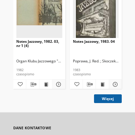
Notes Jazzowy, 1982. 03,
Notes Jazzowy, 1983. 04
Not
nr 1 (4)
Organ Klubu Jazzowego "Rotunda"
Poprawa, J. Red. ; Skoczek T. Red.
Skoczek, T. Red.
Pop
1982
1983
198
czasopismo
czasopismo
cza
Więcej
DANE KONTAKTOWE