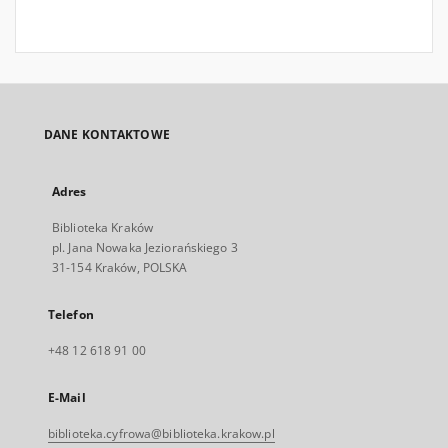
DANE KONTAKTOWE
Adres
Biblioteka Kraków
pl. Jana Nowaka Jeziorańskiego 3
31-154 Kraków, POLSKA
Telefon
+48 12 618 91 00
E-Mail
biblioteka.cyfrowa@biblioteka.krakow.pl