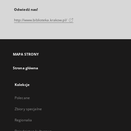
Odwiedź nas!
http://www.biblioteka.krakow.pl/
MAPA STRONY
Strona główna
Kolekcje
Polecane
Zbiory specjalne
Regionalia