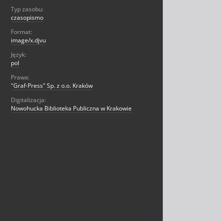
Typ zasobu:
czasopismo
Format:
image/x.djvu
Język:
pol
Prawa:
"Graf-Press" Sp. z o.o. Kraków
Digitalizacja:
Nowohucka Biblioteka Publiczna w Krakowie