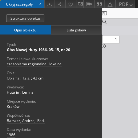
PDF
Ukryj szczegóły
Struktura obiektu
Opis obiektu
Lista plików
Tytuł:
Głos Nowej Huty 1986. 05. 15, nr 20
Temat i słowa kluczowe:
czasopisma regionalne i lokalne
Opis:
Opis fiz.: 12 s. ; 42 cm
Wydawca:
Huta im. Lenina
Miejsce wydania:
Kraków
Współtwórca:
Barszcz, Andrzej. Red.
Data wydania:
1986