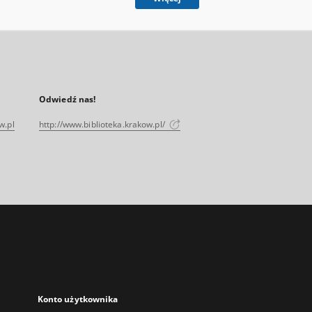
Odwiedź nas!
w.pl
http://www.biblioteka.krakow.pl/
Konto użytkownika