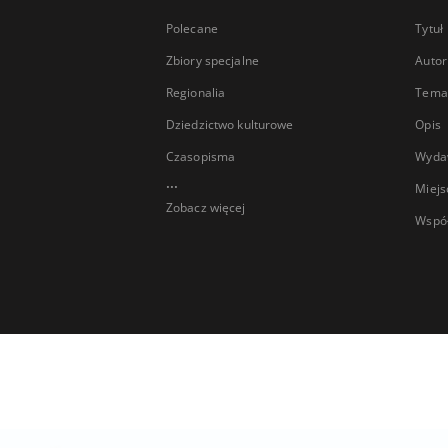
Polecane
Tytuł
Zbiory specjalne
Autor
Regionalia
Temat
Dziedzictwo kulturowe
Opis
Czasopisma
Wyda
...
Miejs
Zobacz więcej
Wspó