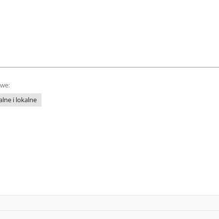
owe:
lne i lokalne