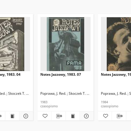
wy, 1983. 04
Notes Jazzowy, 1983. 07
Notes Jazzowy, 19
d.
Red. ; Skoczek T. Red.
Poprawa, J. Red. ; Skoczek T. Red.
Poprawa, J. Red. ; 
1983
1984
czasopismo
czasopismo