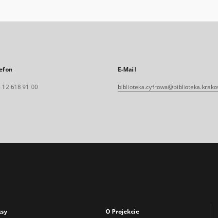
efon
E-Mail
 12 618 91 00
biblioteka.cyfrowa@biblioteka.krako
ksy
O Projekcie