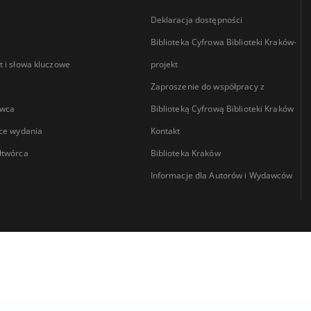
Deklaracja dostępności
Biblioteka Cyfrowa Biblioteki Kraków-
 i słowa kluczowe
projekt
Zaproszenie do współpracy z
wca
Biblioteką Cyfrową Biblioteki Kraków
ce wydania
Kontakt
łtwórca
Biblioteka Kraków
Informacje dla Autorów i Wydawców