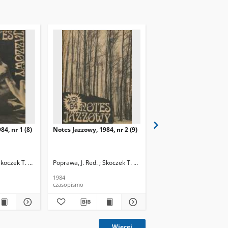
84, nr 1 (8)
Notes Jazzowy, 1984, nr 2 (9)
Notes Jazzowy, 1984, nr
(10)
Skoczek T. Red.
Poprawa, J. Red. ; Skoczek T. Red.
Poprawa, J. Red. ; Skocze
1984
1984
czasopismo
czasopismo
Więcej