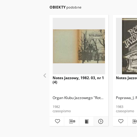
OBIEKTY
podobne
Notes Jazzowy, 1982. 03, nr 1
Notes Jazzo
(4)
Organ Klubu Jazzowego "Rotunda"
Skoczek, T. Re
Poprawa, J. 
1982
1983
czasopismo
czasopismo