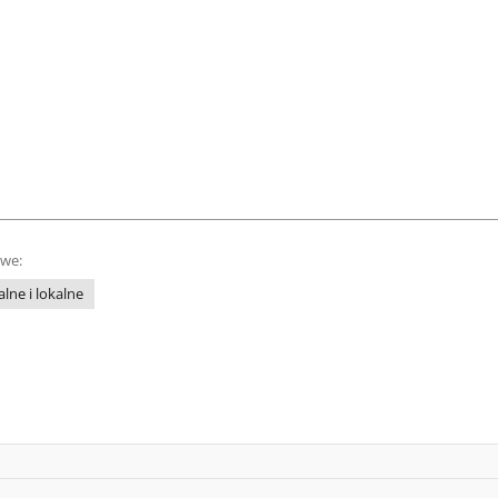
owe:
lne i lokalne