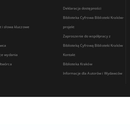
Deklaracja dostępności
Biblioteka Cyfrowa Biblioteki Kraków-
 i słowa kluczowe
projekt
Zaproszenie do współpracy z
wca
Biblioteką Cyfrową Biblioteki Kraków
ce wydania
Kontakt
łtwórca
Biblioteka Kraków
Informacje dla Autorów i Wydawców