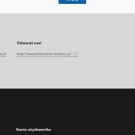
Odwiedź nas!
w.pl
http://www.biblioteka.krakow.pl/
Konto użytkownika