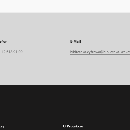
efon
E-Mail
 12 618 91 00
biblioteka.cyfrowa@biblioteka.krako
ksy
O Projekcie