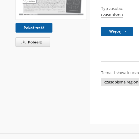
Typ zasobu:
czasopismo
Pokaż treść
Więcej
Pobierz
Temat i słowa klucz
czasopisma regiona