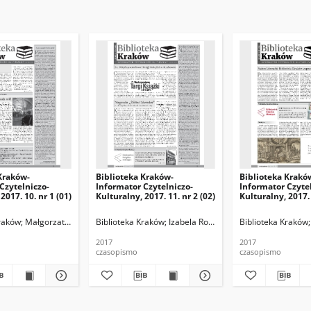
Kraków-
Biblioteka Kraków-
Biblioteka Krakó
Czytelniczo-
Informator Czytelniczo-
Informator Czyte
2017. 10. nr 1 (01)
Kulturalny, 2017. 11. nr 2 (02)
Kulturalny, 2017. 
edaktor naczelna), Paulina Knapik-Lizak (z-ca redaktora naczelnego), Agnieszka
Kraków
Małgorzata Dzierżymirska, Ludmiła Guzowska, Paulina Knapik (z-ca redakt
Biblioteka Kraków
Izabela Ronkiewicz-Brągiel (redakto
Biblioteka Kraków
2017
2017
czasopismo
czasopismo