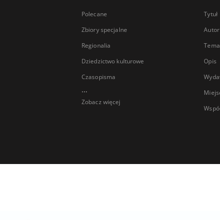
Polecane
Tytuł
Zbiory specjalne
Autor
Regionalia
Temat
Dziedzictwo kulturowe
Opis
Czasopisma
Wyda
...
Miejs
Zobacz więcej
Wspó