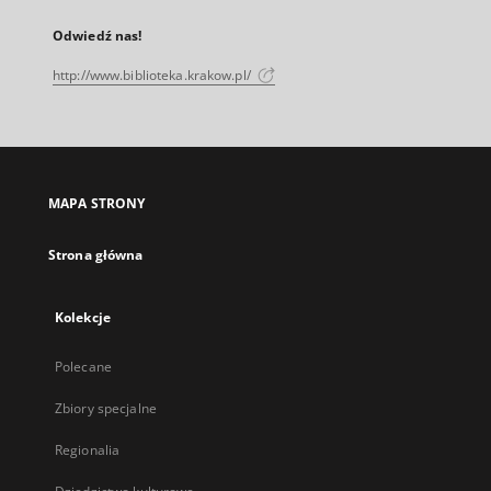
Odwiedź nas!
http://www.biblioteka.krakow.pl/
MAPA STRONY
Strona główna
Kolekcje
Polecane
Zbiory specjalne
Regionalia