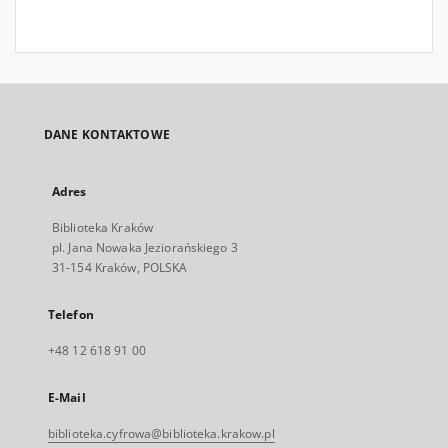
DANE KONTAKTOWE
Adres
Biblioteka Kraków
pl. Jana Nowaka Jeziorańskiego 3
31-154 Kraków, POLSKA
Telefon
+48 12 618 91 00
E-Mail
biblioteka.cyfrowa@biblioteka.krakow.pl