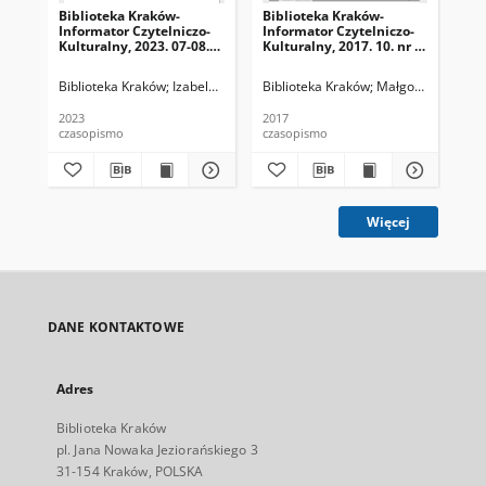
Biblioteka Kraków-
Biblioteka Kraków-
Bib
Informator Czytelniczo-
Informator Czytelniczo-
Inf
Kulturalny, 2023. 07-08.
Kulturalny, 2017. 10. nr 1
Kul
nr 6-7 (68-69)
(01)
(02
Biblioteka Kraków
Izabela Ronkiewicz-Brągiel (redaktor naczelna), Pa
Biblioteka Kraków
Małgorzata Dzierż
Bib
2023
2017
201
czasopismo
czasopismo
cza
Więcej
DANE KONTAKTOWE
Adres
Biblioteka Kraków
pl. Jana Nowaka Jeziorańskiego 3
31-154 Kraków, POLSKA