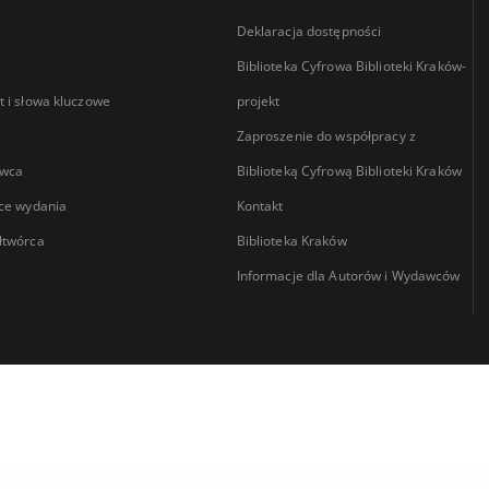
Deklaracja dostępności
Biblioteka Cyfrowa Biblioteki Kraków-
 i słowa kluczowe
projekt
Zaproszenie do współpracy z
wca
Biblioteką Cyfrową Biblioteki Kraków
ce wydania
Kontakt
łtwórca
Biblioteka Kraków
Informacje dla Autorów i Wydawców