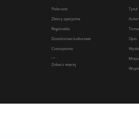
Polecane
Tytuł
Zbiory specjalne
Autor
Regionalia
Temat
Dziedzictwo kulturowe
Opis
Czasopisma
Wyda
...
Miejs
Zobacz więcej
Wspó