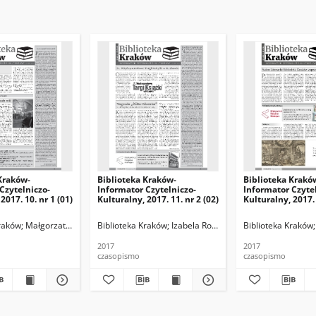
Kraków-
Biblioteka Kraków-
Biblioteka Krakó
Czytelniczo-
Informator Czytelniczo-
Informator Czyte
2017. 10. nr 1 (01)
Kulturalny, 2017. 11. nr 2 (02)
Kulturalny, 2017. 
edaktor naczelna), Paulina Knapik-Lizak (z-ca redaktora naczelnego), Agnieszka
Kraków
Małgorzata Dzierżymirska, Ludmiła Guzowska, Paulina Knapik (z-ca redakt
Biblioteka Kraków
Izabela Ronkiewicz-Brągiel (redakto
Biblioteka Kraków
2017
2017
czasopismo
czasopismo