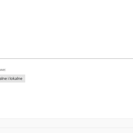
owe:
lne i lokalne