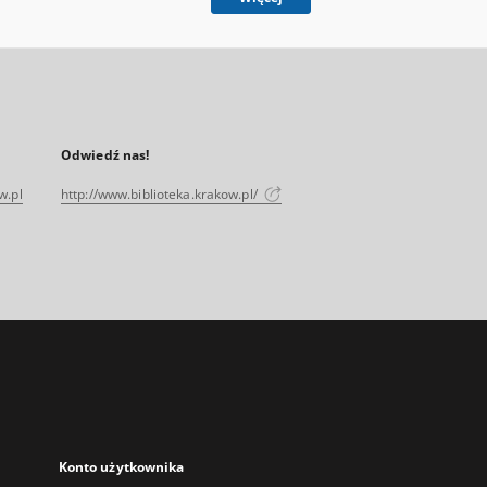
Odwiedź nas!
w.pl
http://www.biblioteka.krakow.pl/
Konto użytkownika