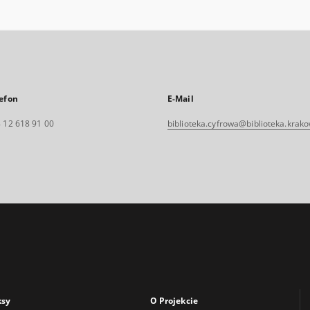
efon
E-Mail
 12 618 91 00
biblioteka.cyfrowa@biblioteka.krako
ksy
O Projekcie