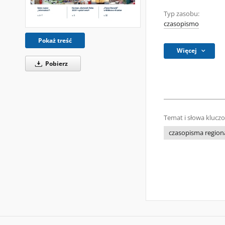
Typ zasobu:
czasopismo
Pokaż treść
Więcej
Pobierz
Temat i słowa klucz
czasopisma regiona