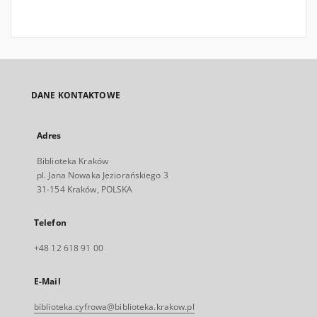
DANE KONTAKTOWE
Adres
Biblioteka Kraków
pl. Jana Nowaka Jeziorańskiego 3
31-154 Kraków, POLSKA
Telefon
+48 12 618 91 00
E-Mail
biblioteka.cyfrowa@biblioteka.krakow.pl