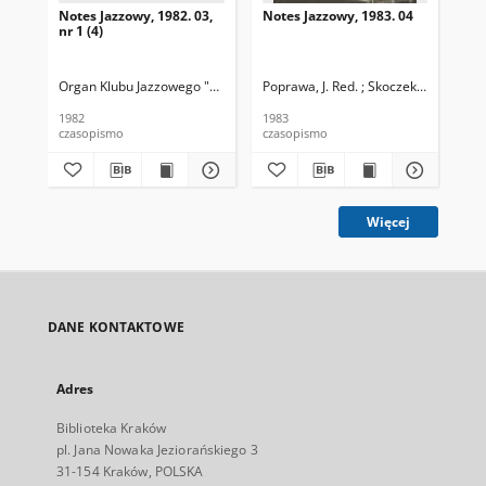
Notes Jazzowy, 1982. 03,
Notes Jazzowy, 1983. 04
Not
nr 1 (4)
Organ Klubu Jazzowego "Rotunda"
Poprawa, J. Red. ; Skoczek T. Red.
Skoczek, T. Red.
Pop
1982
1983
198
czasopismo
czasopismo
cza
Więcej
DANE KONTAKTOWE
Adres
Biblioteka Kraków
pl. Jana Nowaka Jeziorańskiego 3
31-154 Kraków, POLSKA