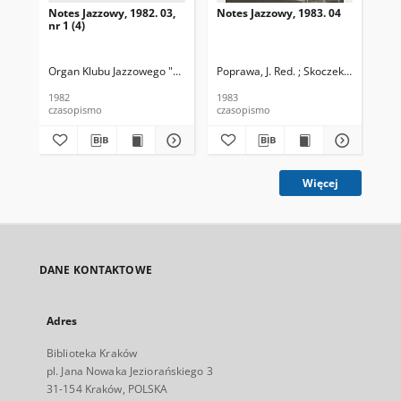
Notes Jazzowy, 1982. 03,
Notes Jazzowy, 1983. 04
Not
nr 1 (4)
Organ Klubu Jazzowego "Rotunda"
Poprawa, J. Red. ; Skoczek T. Red.
Skoczek, T. Red.
Pop
1982
1983
198
czasopismo
czasopismo
cza
Więcej
DANE KONTAKTOWE
Adres
Biblioteka Kraków
pl. Jana Nowaka Jeziorańskiego 3
31-154 Kraków, POLSKA